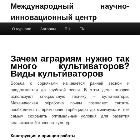
Международный научно-
инновационный центр
Main menu
О журнале
Авторам
RU
EN
Skip to primary content
Skip to secondary content
Зачем аграриям нужно так
много культиваторов?
Виды культиваторов
Борьба с сорняками начинается ранней весной и
продолжается до глубокой осени. В этом деле аграрии
используют специальную технику – культиваторы.
Механическая обработка почвы позволяет снизить
необходимость применения гербицидов до минимума и тем
самым сохранить оптимальные условия для развития
сельскохозяйственных культур.
Конструкция и принцип работы