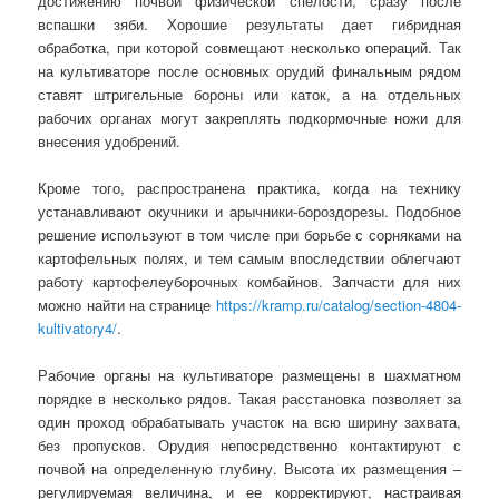
достижению почвой физической спелости, сразу после
вспашки зяби. Хорошие результаты дает гибридная
обработка, при которой совмещают несколько операций. Так
на культиваторе после основных орудий финальным рядом
ставят штригельные бороны или каток, а на отдельных
рабочих органах могут закреплять подкормочные ножи для
внесения удобрений.
Кроме того, распространена практика, когда на технику
устанавливают окучники и арычники-бороздорезы. Подобное
решение используют в том числе при борьбе с сорняками на
картофельных полях, и тем самым впоследствии облегчают
работу картофелеуборочных комбайнов. Запчасти для них
можно найти на странице
https://kramp.ru/catalog/section-4804-
kultivatory4/
.
Рабочие органы на культиваторе размещены в шахматном
порядке в несколько рядов. Такая расстановка позволяет за
один проход обрабатывать участок на всю ширину захвата,
без пропусков. Орудия непосредственно контактируют с
почвой на определенную глубину. Высота их размещения –
регулируемая величина, и ее корректируют, настраивая