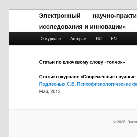
Электронный научно-прак
исследования и инновации»
Main menu
О журнале
Авторам
RU
EN
Skip to primary content
Skip to secondary content
Статьи по ключевому слову «толчок»
Статьи в журнале «Современные научные 
Подлесных С.В. Психофизиологические фа
Май, 2012
© 2026. Элек