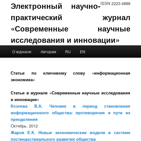
Электронный научно-
ISSN 2223-4888
практический журнал
«Современные научные
исследования и инновации»
Main menu
О журнале
Авторам
RU
EN
Skip to primary content
Skip to secondary content
Статьи по ключевому слову «информационная
экономика»
Статьи в журнале «Современные научные исследования
и инновации»
Козлова В.А. Человек в период становления
информационного общества: противоречия и пути их
преодоления
Октябрь, 2012
Жаров Е.К. Новые экономические модели в системе
постиндустриального развития общества