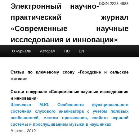
Электронный научно-
ISSN 2223-4888
практический журнал
«Современные научные
исследования и инновации»
Main menu
О журнале
Авторам
RU
EN
Skip to primary content
Skip to secondary content
Статьи по ключевому слову «Городские и сельские
жители»
Статьи в журнале «Современные научные исследования
и инновации»
Шевченко М.Ю. Особенности функционального
состояния слухового анализатора с учетом половых
особенностей, местом проживания, свойств нервной
системы и прослушиванием музыки в наушниках
Апрель, 2012