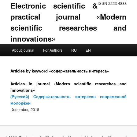
Electronic scientific &
ISSN 2223-4888
practical journal «Modern
scientific researches and
innovations»
Main menu
About journal
For Authors
RU
EN
Skip to primary content
Skip to secondary content
Articles by keyword «содержательность интереса»
Articles in journal «Modern scientific researches and
innovations»
(Русский) Содержательность интересов современной
молодёжи
December, 2018